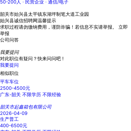
50-200人
· 民营企业 ·
通信/电子
韶关市始兴县太平镇东湖坪制笔大道工业园
始兴县诚信招聘网温馨提示
求职过程请勿缴纳费用，谨防诈骗！若信息不实请举报。
立即
举报
公司问答
我要提问
对此职位有疑问？快来问问吧 !
我要提问
相似职位
平车车位
2500-4500元
广东-韶关
不限学历
不限经验
韶关市起鑫箱包有限公司
2026-04-09
生产普工
400-6500元